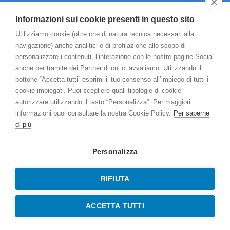
I NOSTRI RECAPITI
Informazioni sui cookie presenti in questo sito
Utilizziamo cookie (oltre che di natura tecnica necessari alla
S.S. 9 Km 298,5
navigazione) anche analitici e di profilazione allo scopo di
Circonvallazione Lodi Sud
personalizzare i contenuti, l’interazione con le nostre pagine Social
26900 Lodi (LO)
anche per tramite dei Partner di cui ci avvaliamo. Utilizzando il
0371/432391
bottone “Accetta tutti” esprimi il tuo consenso all’impiego di tutti i
cookie impiegati. Puoi scegliere quali tipologie di cookie
info.mclodi@affidea.it
autorizzare utilizzando il tasto “Personalizza”. Per maggiori
informazioni puoi consultare la nostra Cookie Policy.
Per saperne
di più
ORARI DI APERTURA
Personalizza
Dal Lunedì al Venerdì
Orario continuato dalle 8.00 alle 19.30
RIFIUTA
Sabato
8.00 – 12.30
ACCETTA TUTTI