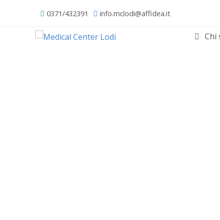
0371/432391
info.mclodi@affidea.it
Chi 