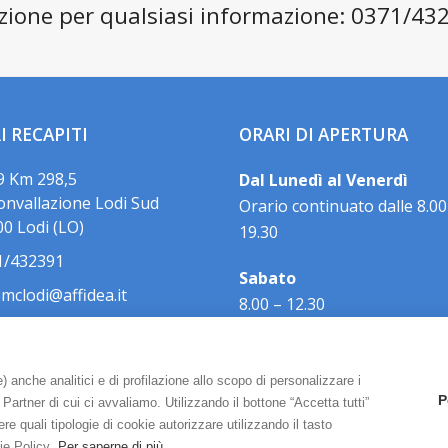
zione per qualsiasi informazione: 0371/43
I RECAPITI
ORARI DI APERTURA
 9 Km 298,5
Dal Lunedì al Venerdì
onvallazione Lodi Sud
Orario continuato dalle 8.00
0 Lodi (LO)
19.30
1/432391
Sabato
.mclodi@affidea.it
8.00 – 12.30
 anche analitici e di profilazione allo scopo di personalizzare i
P
Partner di cui ci avvaliamo. Utilizzando il bottone “Accetta tutti”
ere quali tipologie di cookie autorizzare utilizzando il tasto
ie Policy.
Per saperne di più