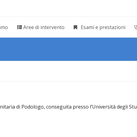
iamo
Aree di intervento
Esami e prestazioni
nitaria di Podologo, conseguita presso l’Università degli Stud