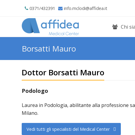
0371/432391
info.mclodi@affidea.it
Chi s
Borsatti Mauro
Dottor Borsatti Mauro
Podologo
Laurea in Podologia, abilitante alla professione sa
Milano.
Vedi tutti gli specialisti del Medical Center