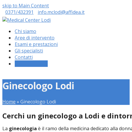
skip to Main Content
0371/432391
info.mclodi@affidea.it
Chi siamo
Aree di intervento
Esami e prestazioni
Gli specialisti
Contatti
Prenota online
Ginecologo Lodi
Home
»
Ginecologo Lodi
Cerchi un ginecologo a Lodi e dintor
La
ginecologia
è il ramo della medicina dedicato alla donna