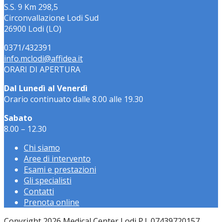
S.S. 9 Km 298,5
Circonvallazione Lodi Sud
26900 Lodi (LO)
0371/432391
info.mclodi@affidea.it
ORARI DI APERTURA
Dal Lunedì al Venerdì
Orario continuato dalle 8.00 alle 19.30
Sabato
8.00 – 12.30
Chi siamo
Aree di intervento
Esami e prestazioni
Gli specialisti
Contatti
Prenota online
Copyright 2026 Medical Center Lodi P.I. 07439720157