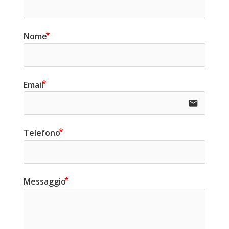
Nome
Email
email
Telefono
Messaggio