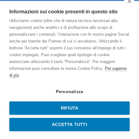
Informazioni sui cookie presenti in questo sito
Chi siamo
Utilizziamo cookie (oltre che di natura tecnica necessari alla
Aree di intervento
navigazione) anche analitici e di profilazione allo scopo di
personalizzare i contenuti, l’interazione con le nostre pagine Social
Esami e prestazioni
anche per tramite dei Partner di cui ci avvaliamo. Utilizzando il
bottone “Accetta tutti” esprimi il tuo consenso all’impiego di tutti i
Gli specialisti
cookie impiegati. Puoi scegliere quali tipologie di cookie
autorizzare utilizzando il tasto “Personalizza”. Per maggiori
Contatti
informazioni puoi consultare la nostra Cookie Policy.
Per saperne
di più
Prenota online
Personalizza
RIFIUTA
Copyright 2026 Medical Center Lodi P.I. 07439720157
Questionario di gradimento
Carta dei servizi 2023
ACCETTA TUTTI
Privacy policy
Cookie Policy
Credits