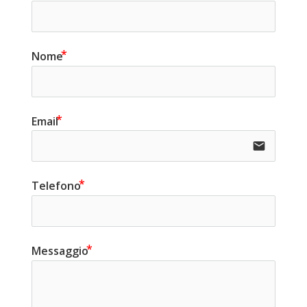
Nome
Email
email
Telefono
Messaggio