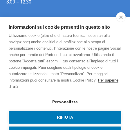
8.00 – 12.30
Informazioni sui cookie presenti in questo sito
Chi siamo
Utilizziamo cookie (oltre che di natura tecnica necessari alla
Aree di intervento
navigazione) anche analitici e di profilazione allo scopo di
personalizzare i contenuti, l’interazione con le nostre pagine Social
Esami e prestazioni
anche per tramite dei Partner di cui ci avvaliamo. Utilizzando il
bottone “Accetta tutti” esprimi il tuo consenso all’impiego di tutti i
Gli specialisti
cookie impiegati. Puoi scegliere quali tipologie di cookie
autorizzare utilizzando il tasto “Personalizza”. Per maggiori
Contatti
informazioni puoi consultare la nostra Cookie Policy.
Per saperne
di più
Prenota online
Personalizza
RIFIUTA
Copyright 2026 Medical Center Lodi P.I. 07439720157